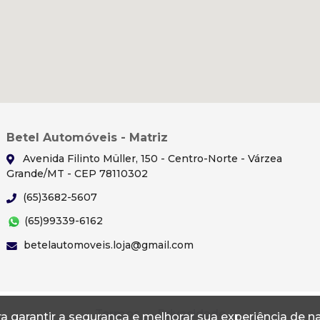
Betel Automóveis - Matriz
Avenida Filinto Müller, 150 - Centro-Norte - Várzea
Grande/MT - CEP 78110302
(65)3682-5607
(65)99339-6162
betelautomoveis.loja@gmail.com
Termos
Privacidade
a garantir a segurança e melhorar sua experiência de 