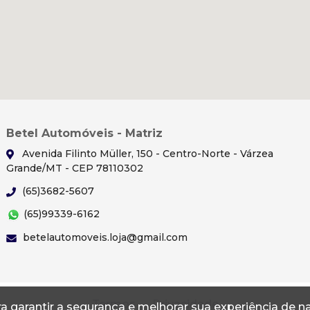
Betel Automóveis - Matriz
Avenida Filinto Müller, 150 - Centro-Norte - Várzea
Grande/MT - CEP 78110302
(65)3682-5607
(65)99339-6162
betelautomoveis.loja@gmail.com
Termos
Privacidade
a garantir a segurança e melhorar sua experiência de 