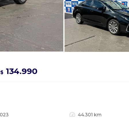
134.990
R$
2023
44.301 km