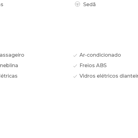
as
Sedã
assageiro
Ar-condicionado
 neblina
Freios ABS
étricas
Vidros elétricos diantei